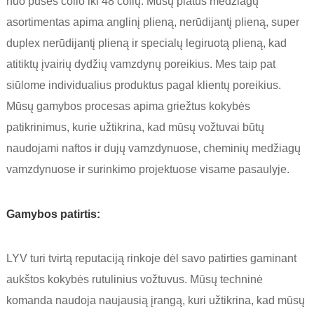
nuo pusės colio iki 48 colių. Mūsų platus medžiagų
asortimentas apima anglinį plieną, nerūdijantį plieną, super
duplex nerūdijantį plieną ir specialų legiruotą plieną, kad
atitiktų įvairių dydžių vamzdynų poreikius. Mes taip pat
siūlome individualius produktus pagal klientų poreikius.
Mūsų gamybos procesas apima griežtus kokybės
patikrinimus, kurie užtikrina, kad mūsų vožtuvai būtų
naudojami naftos ir dujų vamzdynuose, cheminių medžiagų
vamzdynuose ir surinkimo projektuose visame pasaulyje.
Gamybos patirtis:
LYV turi tvirtą reputaciją rinkoje dėl savo patirties gaminant
aukštos kokybės rutulinius vožtuvus. Mūsų techninė
komanda naudoja naujausią įrangą, kuri užtikrina, kad mūsų