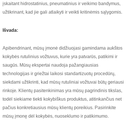
įskaitant hidrostatinius, pneumatinius ir veikimo bandymus,
užtikrinant, kad jie gali atlaikyti ir veikti kritinėmis sąlygomis.
Išvada:
Apibendrinant, mūsų įmonė didžiuojasi gamindama aukštos
kokybės rutulinius vožtuvus, kurie yra patvarūs, patikimi ir
saugūs. Mūsų ekspertai naudoja pažangiausias
technologijas ir griežtai laikosi standartizuotų procedūrų,
siekdami užtikrinti, kad mūsų rutuliniai vožtuvai būtų geriausi
rinkoje. Klientų pasitenkinimas yra mūsų pagrindinis tikslas,
todėl siekiame tiekti kokybiškus produktus, atitinkančius net
pačius konkretiausius mūsų klientų poreikius. Pasirinkite
mūsų įmonę dėl kokybės, nuoseklumo ir patikimumo.