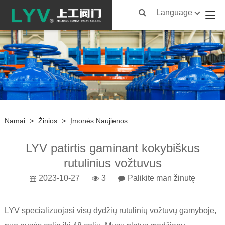
Language
Namai
>
Žinios
>
Įmonės Naujienos
LYV patirtis gaminant kokybiškus
rutulinius vožtuvus
2023-10-27
3
Palikite man žinutę
LYV specializuojasi visų dydžių rutulinių vožtuvų gamyboje,