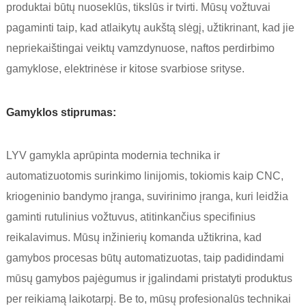
produktai būtų nuoseklūs, tikslūs ir tvirti. Mūsų vožtuvai
pagaminti taip, kad atlaikytų aukštą slėgį, užtikrinant, kad jie
nepriekaištingai veiktų vamzdynuose, naftos perdirbimo
gamyklose, elektrinėse ir kitose svarbiose srityse.
Gamyklos stiprumas:
LYV gamykla aprūpinta modernia technika ir
automatizuotomis surinkimo linijomis, tokiomis kaip CNC,
kriogeninio bandymo įranga, suvirinimo įranga, kuri leidžia
gaminti rutulinius vožtuvus, atitinkančius specifinius
reikalavimus. Mūsų inžinierių komanda užtikrina, kad
gamybos procesas būtų automatizuotas, taip padidindami
mūsų gamybos pajėgumus ir įgalindami pristatyti produktus
per reikiamą laikotarpį. Be to, mūsų profesionalūs technikai