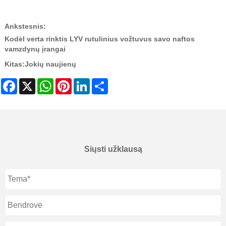
Ankstesnis:
Kodėl verta rinktis LYV rutulinius vožtuvus savo naftos
vamzdynų įrangai
Kitas:
Jokių naujienų
Facebook
X
WhatsApp
Pinterest
LinkedIn
Share
Siųsti užklausą