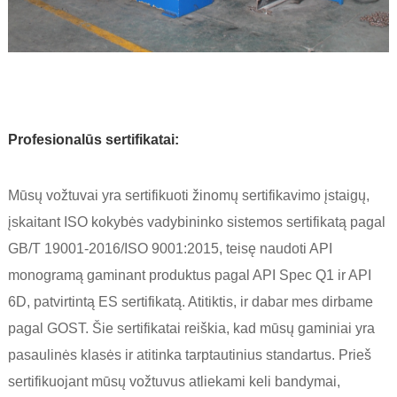
Profesionalūs sertifikatai:
Mūsų vožtuvai yra sertifikuoti žinomų sertifikavimo įstaigų,
įskaitant ISO kokybės vadybininko sistemos sertifikatą pagal
GB/T 19001-2016/ISO 9001:2015, teisę naudoti API
monogramą gaminant produktus pagal API Spec Q1 ir API
6D, patvirtintą ES sertifikatą. Atitiktis, ir dabar mes dirbame
pagal GOST. Šie sertifikatai reiškia, kad mūsų gaminiai yra
pasaulinės klasės ir atitinka tarptautinius standartus. Prieš
sertifikuojant mūsų vožtuvus atliekami keli bandymai,